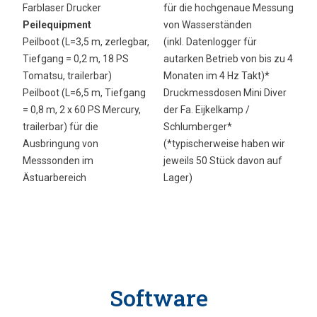
Farblaser Drucker
für die hochgenaue Messung
Peilequipment
von Wasserständen
Peilboot (L=3,5 m, zerlegbar,
(inkl. Datenlogger für
Tiefgang = 0,2 m, 18 PS
autarken Betrieb von bis zu 4
Tomatsu, trailerbar)
Monaten im 4 Hz Takt)*
Peilboot (L=6,5 m, Tiefgang
Druckmessdosen Mini Diver
= 0,8 m, 2 x 60 PS Mercury,
der Fa. Eijkelkamp /
trailerbar) für die
Schlumberger*
Ausbringung von
(*typischerweise haben wir
Messsonden im
jeweils 50 Stück davon auf
Ästuarbereich
Lager)
Software