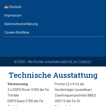
Deutsch
Impressum
Datenschutz­erklärung
Cookie-Richtlinie
© 2026 – Alle Rechte vorbehalten.
MATHEJA CONSULT
Technische Ausstattung
Vermessung
Ponton (2 x 4 m) als
2 x DGPS Rover 5700 der Fa.
Geräteträger (unsinkbar)
Trimble
Zweifrequenzecholot BBES
DGPS Basis 5700 der Fa.
200/15 der Fa. Dr.