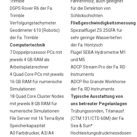
Trimble
Fahrentholz, auch geeignet
DGPS Rover R6 der Fa.
für die Detektion von
Trimble
Schlickschichten
Verfolgungstachymeter
Fließgeschwindigkeitsmessung
Geodimeter 610 (Robotic)
Spezialflügel ZS 25GFA für
der Fa. Trimble
sehr geringe Wassertiefen
Computertechnik
der Fa. Höntzsch
7 Doppelprozessor PCs mit
Flügel SEBA Hydrometrie M1
jeweils 4 GB RAM als
und M5
Arbeitsplatzrechner
ADCP Stream Pro der Fa. RD
4 Quad Core PCs mit jeweils
Instruments
16 GB RAM für numerische
ADCP Rio Grande Workhorse
Simulationen
der Fa. RD Instruments
18 Quad Core Cluster Nodes
Typische Ausstattung von
mit jeweils 8 GB RAM für
uns betreuter Pegelanlagen
numerische Simulationen
Trübungssonden, Titanausf.
File Server mit 16 Terra Byte
(CTM 131/CTD 60M) der Fa.
Speicherkapazität
Sea & Sun*
A0 Farbdrucker, A3/A4
Hochleistungsdruckmessdosen