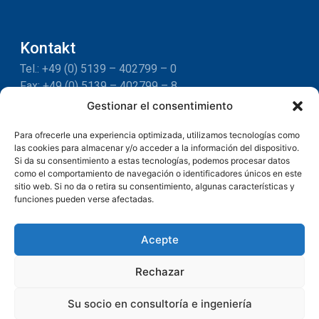
Kontakt
Tel.: +49 (0) 5139 – 402799 – 0
Fax: +49 (0) 5139 – 402799 – 8
E-Mail:
kontakt@matheja-consult.de
Gestionar el consentimiento
Para ofrecerle una experiencia optimizada, utilizamos tecnologías como
las cookies para almacenar y/o acceder a la información del dispositivo.
Si da su consentimiento a estas tecnologías, podemos procesar datos
como el comportamiento de navegación o identificadores únicos en este
Español
sitio web. Si no da o retira su consentimiento, algunas características y
funciones pueden verse afectadas.
Impressum
Datenschutz­erklärung
Acepte
Cookie-Richtlinie
Rechazar
Su socio en consultoría e ingeniería