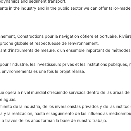
odynamics and sediment transport.
ents in the industry and in the public sector we can offer tailor-made
ent, Constructions pour la navigation côtière et portuaire, Rivièr
pproche globale et respectueuse de l’environnement.
mant d’instruments de mesure, d’un ensemble important de méthodes 
 pour l’industrie, les investisseurs privés et les institutions publiq
 environnementales une fois le projet réalisé.
era a nivel mundial ofreciendo servicios dentro de las áreas de inge
de aguas.
ento de la industria, de los inversionistas privados y de las institu
 y la realización, hasta el seguimiento de las influencias medioambi
 a través de los años forman la base de nuestro trabajo.