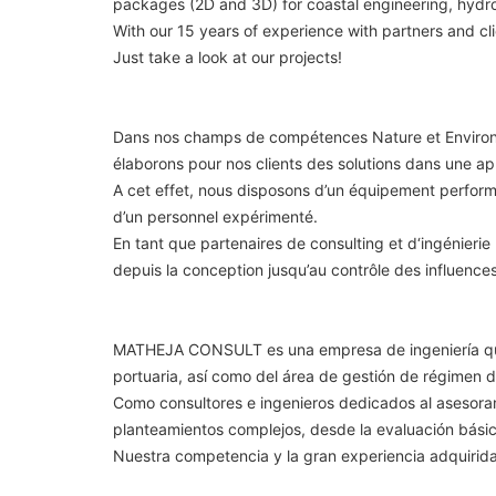
packages (2D and 3D) for coastal engineering, hydr
With our 15 years of experience with partners and cli
Just take a look at our projects!
Dans nos champs de compétences Nature et Environnem
élaborons pour nos clients des solutions dans une a
A cet effet, nous disposons d’un équipement perfor
d’un personnel expérimenté.
En tant que partenaires de consulting et d‘ingénierie
depuis la conception jusqu’au contrôle des influences
MATHEJA CONSULT es una empresa de ingeniería que op
portuaria, así como del área de gestión de régimen 
Como consultores e ingenieros dedicados al asesorami
planteamientos complejos, desde la evaluación básica
Nuestra competencia y la gran experiencia adquirida