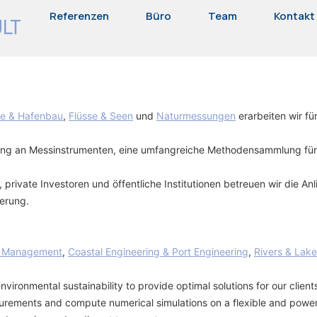
Referenzen
Büro
Team
Kontakt 
te & Hafenbau
,
Flüsse & Seen
und
Naturmessungen
erarbeiten wir f
ttung an Messinstrumenten, eine umfangreiche Methodensammlung fü
, private Investoren und öffentliche Institutionen betreuen wir die 
erung.
e Management
,
Coastal Engineering & Port Engineering
,
Rivers & Lak
ironmental sustainability to provide optimal solutions for our client
ements and compute numerical simulations on a flexible and powerful