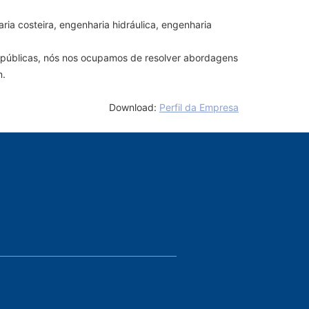
a costeira, engenharia hidráulica, engenharia
s públicas, nós nos ocupamos de resolver abordagens
m.
Download:
Perfil da Empresa